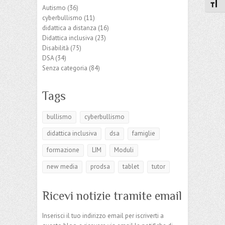
Attiv
Autismo
(36)
cyberbullismo
(11)
didattica a distanza
(16)
Didattica inclusiva
(23)
Disabilità
(75)
DSA
(34)
Senza categoria
(84)
Tags
bullismo
cyberbullismo
didattica inclusiva
dsa
famiglie
formazione
LIM
Moduli
new media
prodsa
tablet
tutor
Ricevi notizie tramite email
Inserisci il tuo indirizzo email per iscriverti a