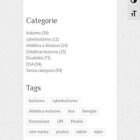
Attiva
Attiv
Categorie
Autismo
(36)
cyberbullismo
(11)
didattica a distanza
(16)
Didattica inclusiva
(23)
Disabilità
(75)
DSA
(34)
Senza categoria
(84)
Tags
bullismo
cyberbullismo
didattica inclusiva
dsa
famiglie
formazione
LIM
Moduli
new media
prodsa
tablet
tutor