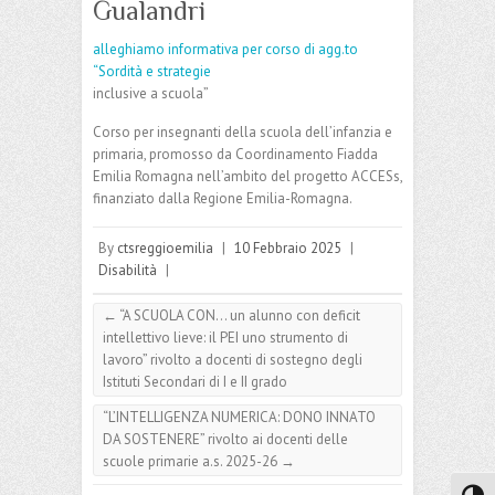
Gualandri
alleghiamo informativa per corso di agg.to
“Sordità e strategie
inclusive a scuola”
Corso per insegnanti della scuola dell’infanzia e
primaria, promosso da Coordinamento Fiadda
Emilia Romagna nell’ambito del progetto ACCESs,
finanziato dalla Regione Emilia-Romagna.
By
ctsreggioemilia
|
10 Febbraio 2025
|
Disabilità
|
←
“A SCUOLA CON… un alunno con deficit
intellettivo lieve: il PEI uno strumento di
lavoro” rivolto a docenti di sostegno degli
Istituti Secondari di I e II grado
“L’INTELLIGENZA NUMERICA: DONO INNATO
DA SOSTENERE” rivolto ai docenti delle
scuole primarie a.s. 2025-26
→